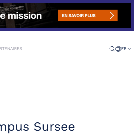
RTENAIRES
FR
ampus Sursee