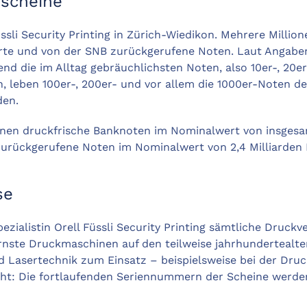
dscheine
li Security Printing in Zürich-Wiedikon. Mehrere Millione
örte und von der SNB zurückgerufene Noten. Laut Angaben
d die im Alltag gebräuchlichsten Noten, also 10er-, 20e
, leben 100er-, 200er- und vor allem die 1000er-Noten deut
den.
ionen druckfrische Banknoten im Nominalwert von insgesam
r zurückgerufene Noten im Nominalwert von 2,4 Milliarden
se
zialistin Orell Füssli Security Printing sämtliche Druckv
ste Druckmaschinen auf den teilweise jahrhundertealte
d Lasertechnik zum Einsatz – beispielsweise bei der Druc
ht: Die fortlaufenden Seriennummern der Scheine werden