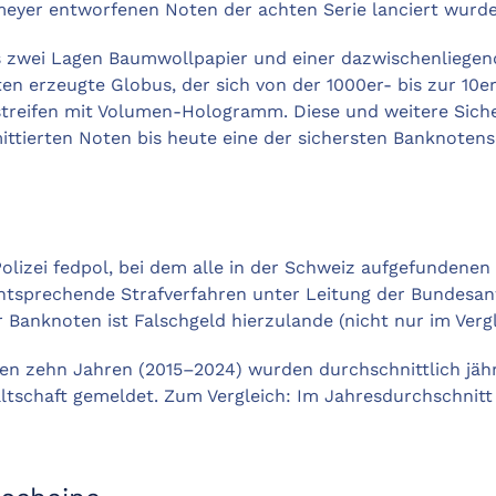
meyer entworfenen Noten der achten Serie lanciert wurde
us zwei Lagen Baumwollpapier und einer dazwischenliege
n erzeugte Globus, der sich von der 1000er- bis zur 10e
sstreifen mit Volumen-Hologramm. Diese und weitere Sich
ittierten Noten bis heute eine der sichersten Banknotense
 Polizei fedpol, bei dem alle in der Schweiz aufgefundene
entsprechende Strafverfahren unter Leitung der Bundesan
 Banknoten ist Falschgeld hierzulande (nicht nur im Verg
ten zehn Jahren (2015–2024) wurden durchschnittlich jäh
ltschaft gemeldet. Zum Vergleich: Im Jahresdurchschnitt