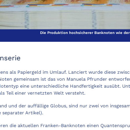
Die Produktion hochsicherer Banknoten wie der 
nserie
kens als Papiergeld im Umlauf. Lanciert wurde diese zwisc
en Noten gemeinsam ist das von Manuela Pfrunder entworfe
h Notentyp eine unterschiedliche Handfertigkeit ausübt. U
ls Teil einer vernetzten Welt versteht.
d und der auffällige Globus, sind nur zwei von insgesamt
separater Artikel).
eren die aktuellen Franken-Banknoten einen Quantenspru