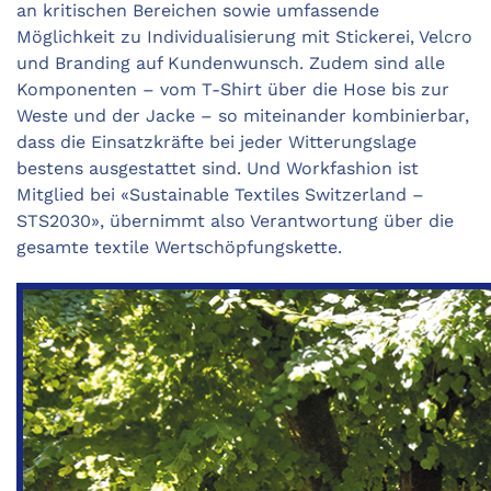
an kritischen Bereichen sowie umfassende
Möglichkeit zu Individuali­sierung mit Stickerei, Velcro
und Branding auf Kundenwunsch. Zudem sind alle
Komponenten – vom T-Shirt über die Hose bis zur
Weste und der Jacke – so miteinander kombinierbar,
dass die Einsatzkräfte bei jeder Witterungslage
bestens ausgestattet sind. Und Workfashion ist
Mitglied bei «Sustainable Textiles Switzerland –
STS2030», übernimmt also Verantwortung über die
gesamte textile Wertschöpfungskette.