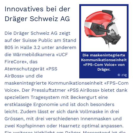
Innovatives bei der
Dräger Schweiz AG
Die Dräger Schweiz AG zeigt
auf der Suisse Public am Stand
B05 in Halle 3.2 unter anderem
die Wärmebildkamera «UCF
Die maskenintegrierte
Kommunikationseinheit
FireCore», das
«FPS-Com Voice» von
Atemschutzgerät «PSS
Dräger.
AirBoss» und die
© zVg
maskenintegrierte Kommunikationseinheit «FPS-Com
Voice». Der Pressluftatmer «PSS AirBoss» bietet dank
speziellem Tragesystem mit Beckengurt eine
erstklassige Ergonomie und ist doch besonders
leicht. Zudem lässt er sich dank Vollmaske in drei
Grössen, mit drei verschiedenen Innenmasken und
zwei Kopfspinnen oder Haarnetz optimal anpassen.
Ein weiteres Highlight am Dräger-Messestand ist die