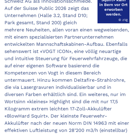
Schweiz AG als ­Innovationsschmiede.
in Bern vor Ort
Auf der Suisse Public 2026 zeigt das
erworben
werden.
Unternehmen (Halle 3.2, Stand D10;
© zVg
Park gesamt, Stand 200) gleich
mehrere Neuheiten, allen voran einen wegweisenden,
mit einem spezialisierten Partnerunternehmen
entwickelten Mannschaftskabinen-Aufbau. Ebenfalls
sehenswert ist «VOGT ICON», eine völlig neuartige
und intuitive Steuerung für Feuerwehrfahrzeuge, die
auf einer eigenen Software basierend die
Kompetenzen von Vogt in diesem Bereich
untermauert. Hinzu kommen Deltafire-Strahlrohre,
die via Laser­gravuren individualisierbar und in
diversen Farben erhältlich sind. Ein weiteres, nur im
Wortsinn «kleines» Highlight sind die mit nur 17,5
Kilogramm extrem leichten 17-Zoll-Akku­lüfter
«BlowHard Squirt». Der kleinste Feuerwehr-
Akkulüfter nach der ­neuen Norm DIN 14963 mit einer
effektiven Luftleistung von 28’200 m3/h (einstellbar)