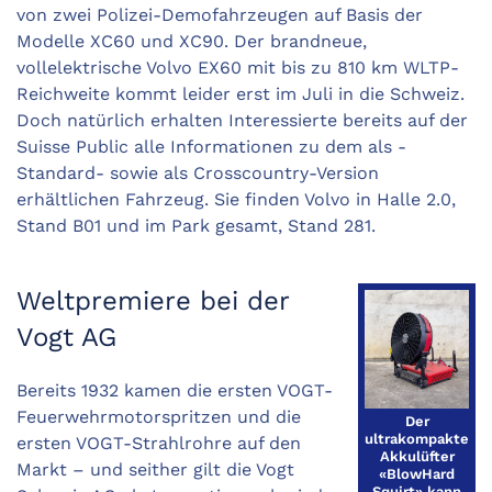
von zwei Polizei-­Demofahrzeugen auf Basis der
Modelle XC60 und XC90. Der brandneue,
vollelektrische Volvo EX60 mit bis zu 810 km WLTP-
Reichweite kommt leider erst im Juli in die Schweiz.
Doch natürlich erhalten Interessierte bereits auf der
Suisse Public alle Informationen zu dem als ­
Standard- sowie als Crosscountry-Version
erhältlichen Fahrzeug. Sie finden Volvo in Halle 2.0,
Stand B01 und im Park gesamt, Stand 281.
Weltpremiere bei der
Vogt AG
Bereits 1932 kamen die ersten VOGT-
Feuerwehrmotor­spritzen und die
Der
ultrakompakte
ersten VOGT-Strahlrohre auf den
Akkulüfter
Markt – und seither gilt die Vogt
«BlowHard
Squirt» kann