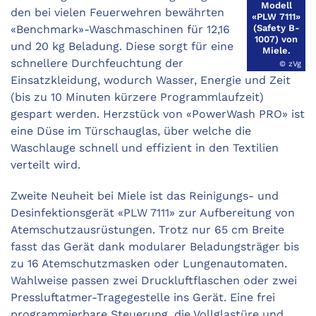
Modell
den bei vielen Feuerwehren bewährten
«PLW 7111»
(Safety B-
«Benchmark»-Waschmaschinen für 12,16
1007) von
und 20 kg Beladung. Diese sorgt für eine
Miele.
schnellere Durchfeuchtung der
© zVg
Einsatzkleidung, wodurch Wasser, Energie und Zeit
(bis zu 10 Minuten kürzere Programmlaufzeit)
gespart werden. Herzstück von «PowerWash PRO» ist
eine Düse im Türschauglas, über welche die
Waschlauge schnell und effizient in den Textilien
verteilt wird.
Zweite Neuheit bei Miele ist das Reinigungs- und
Desinfektionsgerät «PLW 7111» zur Aufbereitung von
Atemschutz­ausrüstungen. Trotz nur 65 cm Breite
fasst das Gerät dank modularer Beladungsträger bis
zu 16 Atemschutzmasken oder Lungenautomaten.
Wahlweise passen zwei Druckluftflaschen oder zwei
Pressluftatmer-Tragegestelle ins Gerät. Eine frei
programmierbare Steuerung, die Vollglastüre und