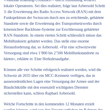
lokaler Operatoren. Sei dies realisiert, folge laut Aebersold Schritt
3: die Erweiterung des Radio Access Network (RAN) mit dem
Funkspektrum der Swisscom durch neu zu errichtende, gehärtete
Standorte sowie die Erweiterung des Transportnetzwerks durch
krisensichere Backbone-Systeme zur Erschliessung gehärteter
RAN-Standorte. In einem vierten Schritt schliesslich müsse das
Mobilfunknetz gehärtet werden. Das stelle eine enorme
Herausforderung dar, so ­Aebersold. «Für eine schweizweite
Versorgung sind etwa 1’800 bis 2’500 Mobilfunkstandorte zu
härten», erklärte er. Eine Herkulesaufgabe.
Können alle vier Schritte erfolgreich realisiert werden, wird die
Schweiz ab 2035 über ein MCC-Kernnetz verfügen, das in
ausserordentlichen Lagen eine Versorgung der Armee und der
Blaulichtkräfte mit den essenziell wichtigsten ­Diensten
sicherstellen kann, schloss Raphael Aebersold.
Welche Fortschritte in den kommenden 12 Monaten erzielt
werden können, wird von den Verantwortlichen im Rahmen des